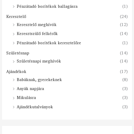
Pénzátadó borítékok ballagásra
(1)
Keresztelő
(24)
Keresztelő meghívók
(12)
Keresztszülő felkérők
(14)
Pénzátadó borítékok keresztelőre
(1)
Születésnap
(14)
Születésnapi meghívók
(14)
Ajándékok
(17)
Babáknak, gyerekeknek
(8)
Anyák napjára
(3)
Mikulásra
(3)
Ajándékutalványok
(3)