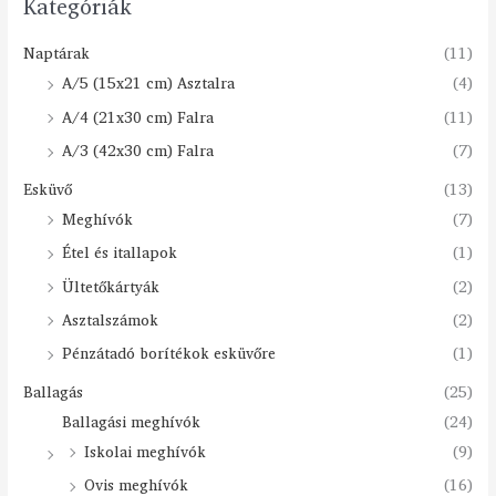
Kategóriák
Naptárak
(11)
A/5 (15x21 cm) Asztalra
(4)
A/4 (21x30 cm) Falra
(11)
A/3 (42x30 cm) Falra
(7)
Esküvő
(13)
Meghívók
(7)
Étel és itallapok
(1)
Ültetőkártyák
(2)
Asztalszámok
(2)
Pénzátadó borítékok esküvőre
(1)
Ballagás
(25)
Ballagási meghívók
(24)
Iskolai meghívók
(9)
Ovis meghívók
(16)