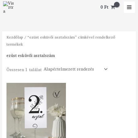
Skip
0
Ft
to
content
Kezdőlap
/ “ezüst esküvői asztalszám” címkével rendelkező
termékek
ezüst esküvői asztalszám
Összesen 1 találat