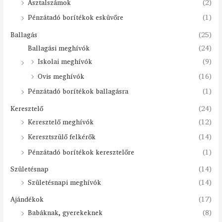
Asztalszámok
(2)
Pénzátadó borítékok esküvőre
(1)
Ballagás
(25)
Ballagási meghívók
(24)
Iskolai meghívók
(9)
Ovis meghívók
(16)
Pénzátadó borítékok ballagásra
(1)
Keresztelő
(24)
Keresztelő meghívók
(12)
Keresztszülő felkérők
(14)
Pénzátadó borítékok keresztelőre
(1)
Születésnap
(14)
Születésnapi meghívók
(14)
Ajándékok
(17)
Babáknak, gyerekeknek
(8)