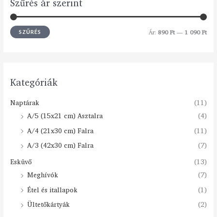
Szűrés ár szerint
Ár:
890 Ft
—
1 090 Ft
SZŰRÉS
Kategóriák
Naptárak
(11)
A/5 (15x21 cm) Asztalra
(4)
A/4 (21x30 cm) Falra
(11)
A/3 (42x30 cm) Falra
(7)
Esküvő
(13)
Meghívók
(7)
Étel és itallapok
(1)
Ültetőkártyák
(2)