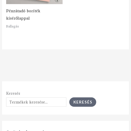
Pénzátadó boríték
kísérőlappal
Ballagás
Keresés
KERESÉS