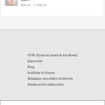
t
2
890
Ft
–
1 090
Ft
Értékelés:
a
7
5.00
/ 5
r
9
t
0
o
m
F
á
t
n
-
y
4
:
4
8
9
9
0
GYIK (Gyakran ismételt kérdések)
0
Kapcsolat
F
F
Blog
t
t
Szállítás és fizetés
-
Általános szerződési feltételek
1
Adatkezelési tájékoztató
0
9
0
F