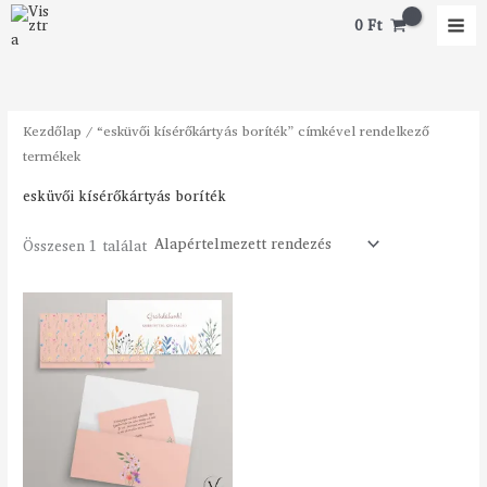
Skip
M
M
0
Ft
to
i
a
content
n
x
á
á
Kezdőlap
/ “esküvői kísérőkártyás boríték” címkével rendelkező
r
r
termékek
esküvői kísérőkártyás boríték
Összesen 1 találat