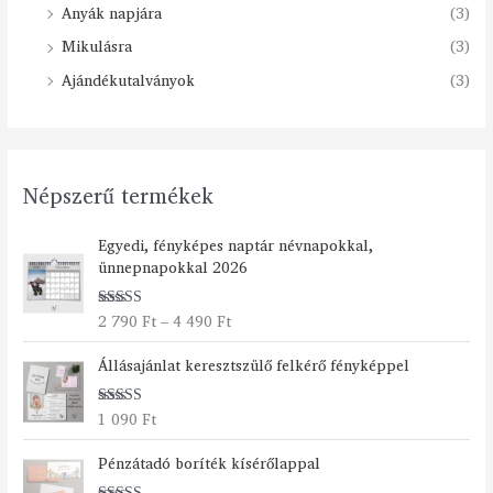
Anyák napjára
(3)
Mikulásra
(3)
Ajándékutalványok
(3)
Népszerű termékek
Á
Egyedi, fényképes naptár névnapokkal,
r
ünnepnapokkal 2026
t
a
2 790
Ft
–
4 490
Ft
Értékelés:
r
5.00
/ 5
t
Állásajánlat keresztszülő felkérő fényképpel
o
m
á
1 090
Ft
Értékelés:
n
5.00
/ 5
Á
y
Pénzátadó boríték kísérőlappal
r
: