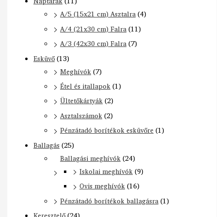
Naptárak
(11)
A/5 (15x21 cm) Asztalra
(4)
A/4 (21x30 cm) Falra
(11)
A/3 (42x30 cm) Falra
(7)
Esküvő
(13)
Meghívók
(7)
Étel és itallapok
(1)
Ültetőkártyák
(2)
Asztalszámok
(2)
Pénzátadó borítékok esküvőre
(1)
Ballagás
(25)
Ballagási meghívók
(24)
Iskolai meghívók
(9)
Ovis meghívók
(16)
Pénzátadó borítékok ballagásra
(1)
Keresztelő
(24)