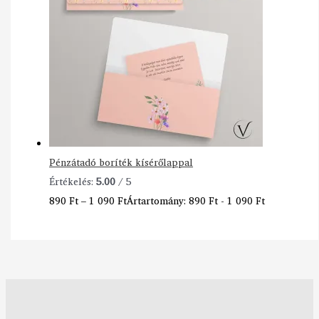
Pénzátadó boríték kísérőlappal
Értékelés:
5.00
/ 5
890
Ft
–
1 090
Ft
Ártartomány: 890 Ft - 1 090 Ft