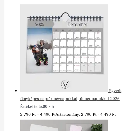
Egyedi,
fényképes naptár névnapokkal, ünnepnapokkal 2026
Értékelés:
5.00
/ 5
2 790
Ft
–
4 490
Ft
Ártartomány: 2 790 Ft - 4 490 Ft