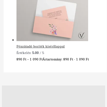
Pénzátadó boríték kísérőlappal
Értékelés:
5.00
/ 5
890
Ft
–
1 090
Ft
Ártartomány: 890 Ft - 1 090 Ft