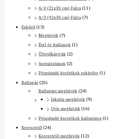
A/4 (21x30 cm) Falra
(11)
A/3 (42x30 cm) Falra
(7)
Esküvő
(13)
Meghívók
(7)
Étel és itallapok
(1)
Ültetőkártyák
(2)
Asztalszámok
(2)
Pénzátadó borítékok esküvőre
(1)
Ballagás
(25)
Ballagási meghívók
(24)
Iskolai meghívók
(9)
Ovis meghívók
(16)
Pénzátadó borítékok ballagásra
(1)
Keresztelő
(24)
Keresztelő meghívók
(12)