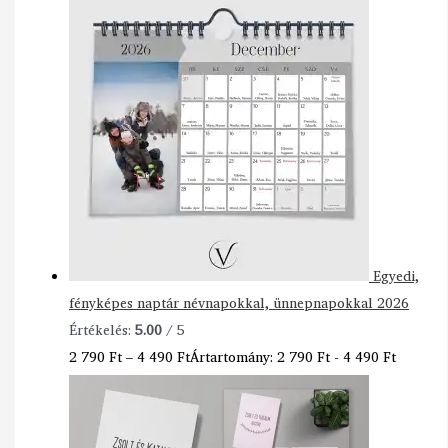
Egyedi,
fényképes naptár névnapokkal, ünnepnapokkal 2026
Értékelés:
5.00
/ 5
2 790
Ft
–
4 490
Ft
Ártartomány: 2 790 Ft - 4 490 Ft