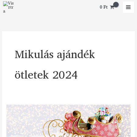
Skip
0
Ft
to
content
Mikulás ajándék
ötletek 2024
A
legjobb
5
ajándékötlet