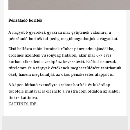
Pénzátadó boríték
A nagyobb gyerekek gyakran már gyűjtenek valamire, a
pénzátadó borítékkal pedig megtámogathatjuk a vágyaikat.
Első hallásra talán korainak tűnhet pénzt adni ajándékba,
érdemes azonban viszonylag fiatalon, akár már 6-7 éves
korban elkezdeni a zsebpénz bevezetését. Ezáltal nemcsak
türelemre és a tárgyak értékének megbecsülésére taníthatjuk
őket, hanem megtanulják az okos pénzkezelés alapjait is.
A képen látható személyre szabott boríték és kísérőlap
többféle mintával is elérhető a visztra.com oldalon az alábbi
linkre kattintva.
KATTINTS IDE!