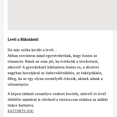
Levél a Mikulástól
Ha már szóba került a levél…
Abban szerintem mind egyetérthetünk, hogy fontos az
elismerés. Kinek ne esne jól, ha értékelik a törekvéseit,
sikereit? A gyerekeknél különösen fontos ez, a dícséret
nagyban hozzájárul az önbecsülésükhöz, az énképükhöz,
főleg, ha az egy olyan személytől érkezik, akinek adnak a
véleményére.
A képen látható személyre szabott boríték, oklevél és levél
többféle mintával is elérhető a visztra.com oldalon az alábbi
linkre kattintva.
KATTINTS IDE!