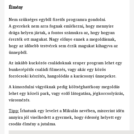
Élmény
Nem szükséges egyből fizetős programra gondolni.
A gyerekek nem arra fognak emlékezni, hogy mennyire
drága helyen jártak, a fontos számukra az, hogy hogyan
érezték ott magukat. Nagy előnye ennek a megoldásnak,
hogy az idősebb testvérek sem érzik magukat kihagyva az
ünnepből.
Az inkább kuckózós családoknak szuper program lehet egy
bunkerépítős családi filmezés, vagy akár egy közös
forrócsoki készítés, hangolódás a karácsonyi ünnepekre.
A kimozdulni vágyóknak pedig költséghatékony megoldás
lehet egy közeli park, vagy erdő látogatása, jégkorcsolyázás,
városnézés.
Tipp:
Írhatunk egy levelet a Mikulás nevében, miszerint idén
annyira jól viselkedett a gyermek, hogy édesség helyett egy
csodás élmény a jutalma.