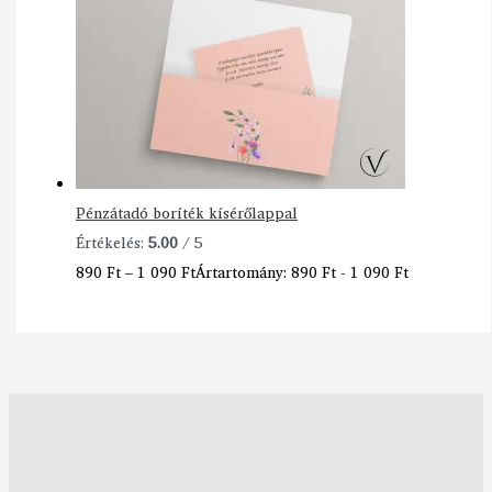
Pénzátadó boríték kísérőlappal
Értékelés:
5.00
/ 5
890
Ft
–
1 090
Ft
Ártartomány: 890 Ft - 1 090 Ft