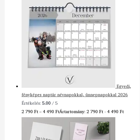
Egyedi,
fényképes naptár névnapokkal, ünnepnapokkal 2026
Értékelés:
5.00
/ 5
2 790
Ft
–
4 490
Ft
Ártartomány: 2 790 Ft - 4 490 Ft