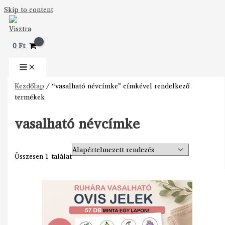
Skip to content
0
Ft
Kezdőlap
/ “vasalható névcímke” címkével rendelkező
termékek
vasalható névcímke
Összesen 1 találat