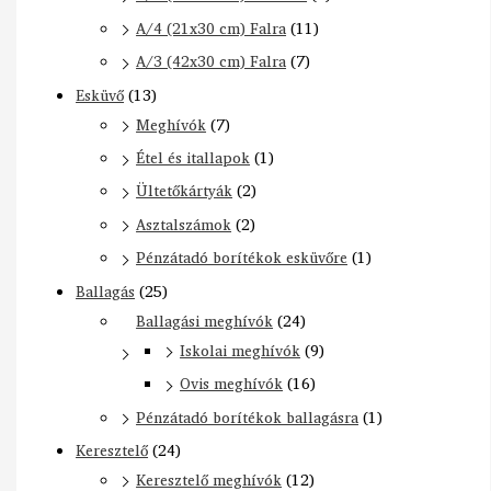
A/4 (21x30 cm) Falra
(11)
A/3 (42x30 cm) Falra
(7)
Esküvő
(13)
Meghívók
(7)
Étel és itallapok
(1)
Ültetőkártyák
(2)
Asztalszámok
(2)
Pénzátadó borítékok esküvőre
(1)
Ballagás
(25)
Ballagási meghívók
(24)
Iskolai meghívók
(9)
Ovis meghívók
(16)
Pénzátadó borítékok ballagásra
(1)
Keresztelő
(24)
Keresztelő meghívók
(12)