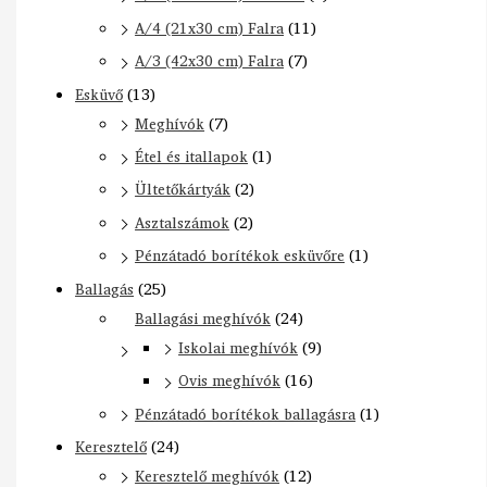
A/4 (21x30 cm) Falra
(11)
A/3 (42x30 cm) Falra
(7)
Esküvő
(13)
Meghívók
(7)
Étel és itallapok
(1)
Ültetőkártyák
(2)
Asztalszámok
(2)
Pénzátadó borítékok esküvőre
(1)
Ballagás
(25)
Ballagási meghívók
(24)
Iskolai meghívók
(9)
Ovis meghívók
(16)
Pénzátadó borítékok ballagásra
(1)
Keresztelő
(24)
Keresztelő meghívók
(12)