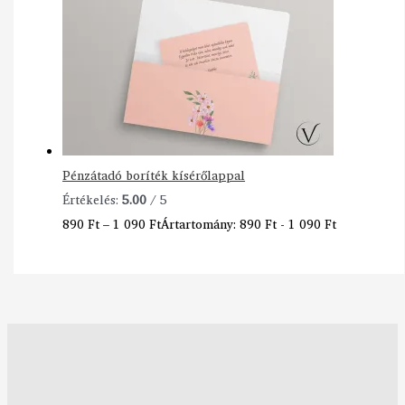
Pénzátadó boríték kísérőlappal
Értékelés:
5.00
/ 5
890
Ft
–
1 090
Ft
Ártartomány: 890 Ft - 1 090 Ft