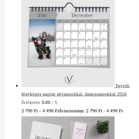
Egyedi,
fényképes naptár névnapokkal, ünnepnapokkal 2026
Értékelés:
5.00
/ 5
2 790
Ft
–
4 490
Ft
Ártartomány: 2 790 Ft - 4 490 Ft