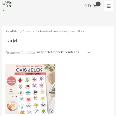
Skip
M
M
0
Ft
to
i
a
content
n
x
á
á
Kezdőlap
/ “ovis jel” címkével rendelkező termékek
r
r
ovis jel
Összesen 1 találat