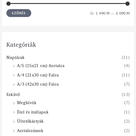
Ár:
1 490 Ft
—
2 090 Ft
SZŰRÉS
Kategóriák
Naptárak
(11)
A/5 (15x21 cm) Asztalra
(4)
A/4 (21x30 cm) Falra
(11)
A/3 (42x30 cm) Falra
(7)
Esküvő
(13)
Meghívók
(7)
Étel és itallapok
(1)
Ültetőkártyák
(2)
Asztalszámok
(2)