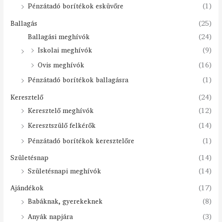
Pénzátadó borítékok esküvőre
(1)
Ballagás
(25)
Ballagási meghívók
(24)
Iskolai meghívók
(9)
Ovis meghívók
(16)
Pénzátadó borítékok ballagásra
(1)
Keresztelő
(24)
Keresztelő meghívók
(12)
Keresztszülő felkérők
(14)
Pénzátadó borítékok keresztelőre
(1)
Születésnap
(14)
Születésnapi meghívók
(14)
Ajándékok
(17)
Babáknak, gyerekeknek
(8)
Anyák napjára
(3)