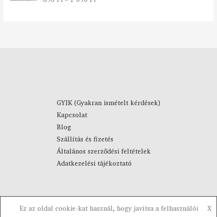
a
7
5.00
/ 5
r
9
t
0
o
m
F
á
t
n
-
y
4
:
4
8
9
9
0
GYIK (Gyakran ismételt kérdések)
0
Kapcsolat
F
F
Blog
t
t
Szállítás és fizetés
-
Általános szerződési feltételek
1
Adatkezelési tájékoztató
0
9
0
F
Ez az oldal cookie-kat használ, hogy javítsa a felhasználói
X
t
Copyright © 2023-2026 Visztra. Powered by Visztra.