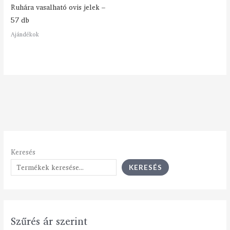
Ruhára vasalható ovis jelek –
57 db
Ajándékok
Keresés
KERESÉS
Szűrés ár szerint