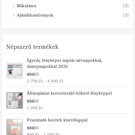
Mikulásra
(3)
Ajándékutalványok
(3)
Népszerű termékek
Á
Egyedi, fényképes naptár névnapokkal,
r
ünnepnapokkal 2026
t
a
2 790
Ft
–
4 490
Ft
Értékelés:
r
5.00
/ 5
t
Állásajánlat keresztszülő felkérő fényképpel
o
m
á
1 090
Ft
Értékelés:
n
5.00
/ 5
Á
y
Pénzátadó boríték kísérőlappal
r
:
t
2
890
Ft
–
1 090
Ft
Értékelés: