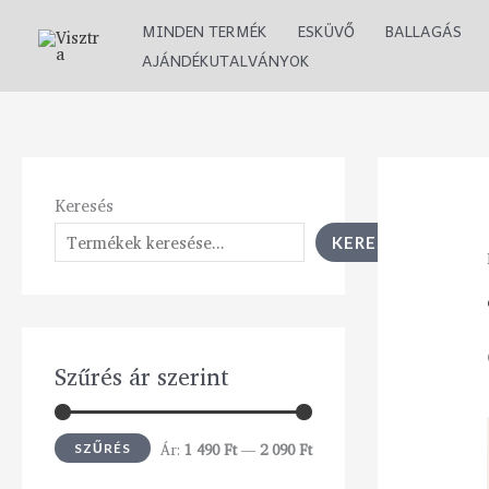
Skip
M
M
MINDEN TERMÉK
ESKÜVŐ
BALLAGÁS
to
i
a
AJÁNDÉKUTALVÁNYOK
content
n
x
á
á
r
r
Keresés
KERESÉS
Szűrés ár szerint
Ár:
1 490 Ft
—
2 090 Ft
SZŰRÉS