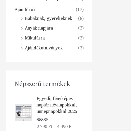
Ajándékok
(17)
Babáknak, gyerekeknek
(8)
Anyák napjára
(3)
Mikulásra
(3)
Ajándékutalványok
(3)
Népszerű termékek
Á
Egyedi, fényképes
r
naptár névnapokkal,
t
ünnepnapokkal 2026
a
r
2 790
Ft
–
4 490
Ft
Értékelés:
t
5.00
/ 5