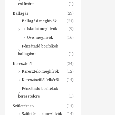
esküvőre
(1)
Ballagás
(25)
Ballagási meghívók
(24)
Iskolai meghívók
(9)
Ovis meghívók
(16)
Pénzátadó borítékok
ballagásra
(1)
Keresztelő
(24)
Keresztelő meghívók
(12)
Keresztszülő felkérők
(14)
Pénzátadó borítékok
keresztelőre
(1)
Születésnap
(14)
Születésnapi meghívók
(14)