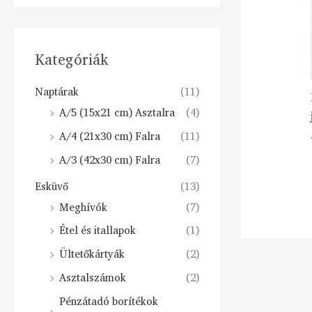
Kategóriák
Naptárak
(11)
A/5 (15x21 cm) Asztalra
(4)
A/4 (21x30 cm) Falra
(11)
A/3 (42x30 cm) Falra
(7)
Esküvő
(13)
Meghívók
(7)
Étel és itallapok
(1)
Ültetőkártyák
(2)
Asztalszámok
(2)
Pénzátadó borítékok