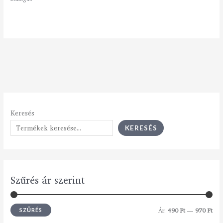
Keresés
KERESÉS
Szűrés ár szerint
Ár:
490 Ft
—
970 Ft
SZŰRÉS