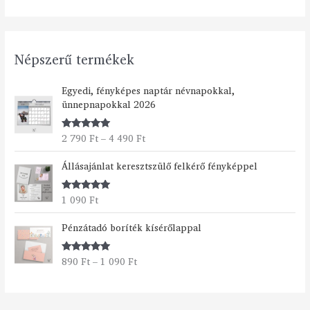
Népszerű termékek
Á
Egyedi, fényképes naptár névnapokkal,
r
ünnepnapokkal 2026
t
a
2 790
Ft
–
4 490
Ft
Értékelés:
r
5.00
/ 5
t
Állásajánlat keresztszülő felkérő fényképpel
o
m
á
1 090
Ft
Értékelés:
n
5.00
/ 5
Á
y
Pénzátadó boríték kísérőlappal
r
:
t
2
890
Ft
–
1 090
Ft
Értékelés:
a
7
5.00
/ 5
r
9
t
0
o