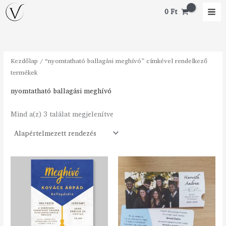
Skip
M
M
0
Ft
to
i
a
content
n
x
á
á
Kezdőlap
/ “nyomtatható ballagási meghívó” címkével rendelkező
r
r
termékek
nyomtatható ballagási meghívó
Mind a(z) 3 találat megjelenítve