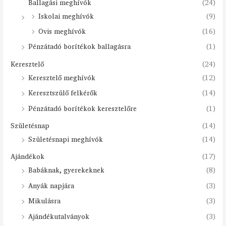
Ballagási meghívók
(24)
Iskolai meghívók
(9)
Ovis meghívók
(16)
Pénzátadó borítékok ballagásra
(1)
Keresztelő
(24)
Keresztelő meghívók
(12)
Keresztszülő felkérők
(14)
Pénzátadó borítékok keresztelőre
(1)
Születésnap
(14)
Születésnapi meghívók
(14)
Ajándékok
(17)
Babáknak, gyerekeknek
(8)
Anyák napjára
(3)
Mikulásra
(3)
Ajándékutalványok
(3)