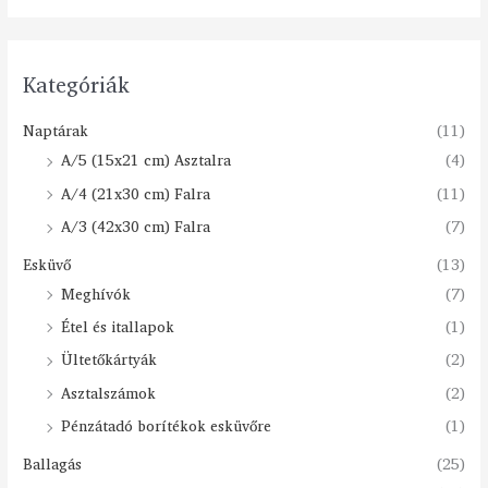
Kategóriák
Naptárak
(11)
A/5 (15x21 cm) Asztalra
(4)
A/4 (21x30 cm) Falra
(11)
A/3 (42x30 cm) Falra
(7)
Esküvő
(13)
Meghívók
(7)
Étel és itallapok
(1)
Ültetőkártyák
(2)
Asztalszámok
(2)
Pénzátadó borítékok esküvőre
(1)
Ballagás
(25)