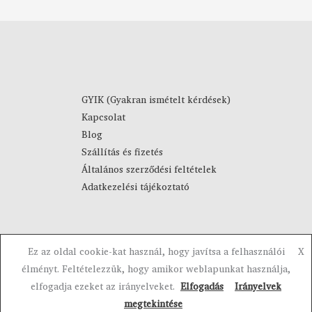
m
F
á
t
n
-
y
4
:
4
8
9
9
0
GYIK (Gyakran ismételt kérdések)
0
Kapcsolat
F
F
Blog
t
t
Szállítás és fizetés
-
Általános szerződési feltételek
1
Adatkezelési tájékoztató
0
9
0
F
Ez az oldal cookie-kat használ, hogy javítsa a felhasználói
X
t
Copyright © 2023-2026 Visztra. Powered by Visztra.
élményt. Feltételezzük, hogy amikor weblapunkat használja,
elfogadja ezeket az irányelveket.
Elfogadás
Irányelvek
megtekintése