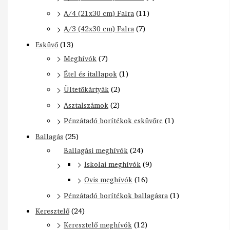
A/4 (21x30 cm) Falra
(11)
A/3 (42x30 cm) Falra
(7)
Esküvő
(13)
Meghívók
(7)
Étel és itallapok
(1)
Ültetőkártyák
(2)
Asztalszámok
(2)
Pénzátadó borítékok esküvőre
(1)
Ballagás
(25)
Ballagási meghívók
(24)
Iskolai meghívók
(9)
Ovis meghívók
(16)
Pénzátadó borítékok ballagásra
(1)
Keresztelő
(24)
Keresztelő meghívók
(12)