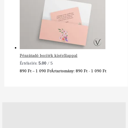
Pénzátadó boríték kísérőlappal
Értékelés:
5.00
/ 5
890
Ft
–
1 090
Ft
Ártartomány: 890 Ft - 1 090 Ft