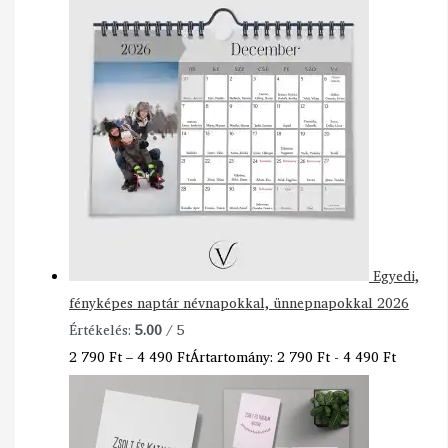
Egyedi,
fényképes naptár névnapokkal, ünnepnapokkal 2026
Értékelés:
5.00
/ 5
2 790
Ft
–
4 490
Ft
Ártartomány: 2 790 Ft - 4 490 Ft