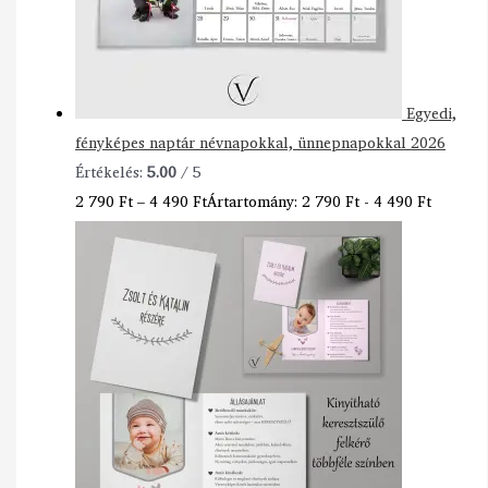
Egyedi,
fényképes naptár névnapokkal, ünnepnapokkal 2026
Értékelés:
5.00
/ 5
2 790
Ft
–
4 490
Ft
Ártartomány: 2 790 Ft - 4 490 Ft