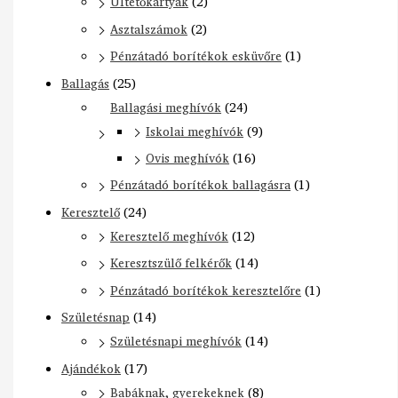
Ültetőkártyák
(2)
Asztalszámok
(2)
Pénzátadó borítékok esküvőre
(1)
Ballagás
(25)
Ballagási meghívók
(24)
Iskolai meghívók
(9)
Ovis meghívók
(16)
Pénzátadó borítékok ballagásra
(1)
Keresztelő
(24)
Keresztelő meghívók
(12)
Keresztszülő felkérők
(14)
Pénzátadó borítékok keresztelőre
(1)
Születésnap
(14)
Születésnapi meghívók
(14)
Ajándékok
(17)
Babáknak, gyerekeknek
(8)