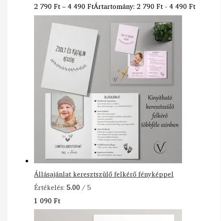
2 790
Ft
–
4 490
Ft
Ártartomány: 2 790 Ft - 4 490 Ft
Állásajánlat keresztszülő felkérő fényképpel
Értékelés:
5.00
/ 5
1 090
Ft