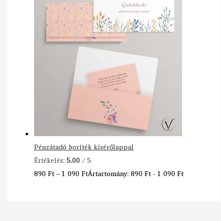
Pénzátadó boríték kísérőlappal
Értékelés:
5.00
/ 5
890
Ft
–
1 090
Ft
Ártartomány: 890 Ft - 1 090 Ft