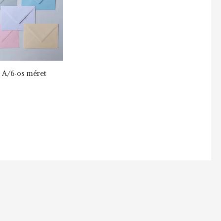
 A/6-os méret
s