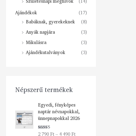
Születésnapi meghívók
(14)
Ajándékok
(17)
Babáknak, gyerekeknek
(8)
Anyák napjára
(3)
Mikulásra
(3)
Ajándékutalványok
(3)
Népszerű termékek
Á
Egyedi, fényképes
r
naptár névnapokkal,
t
ünnepnapokkal 2026
a
r
2 790
Ft
–
4 490
Ft
Értékelés:
t