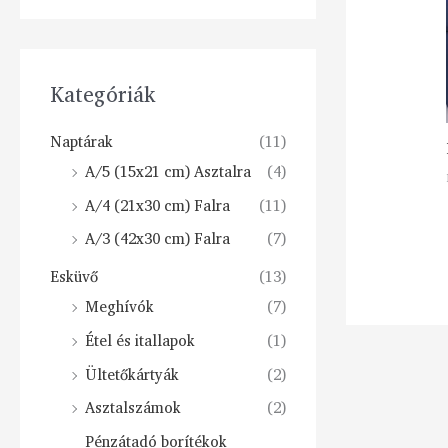
Kategóriák
Naptárak
(11)
A/5 (15x21 cm) Asztalra
(4)
A/4 (21x30 cm) Falra
(11)
A/3 (42x30 cm) Falra
(7)
Esküvő
(13)
Meghívók
(7)
Étel és itallapok
(1)
Ültetőkártyák
(2)
Asztalszámok
(2)
Pénzátadó borítékok