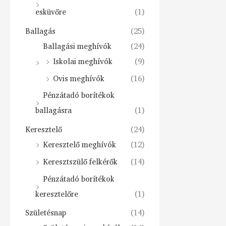
esküvőre
(1)
Ballagás
(25)
Ballagási meghívók
(24)
Iskolai meghívók
(9)
Ovis meghívók
(16)
Pénzátadó borítékok
ballagásra
(1)
Keresztelő
(24)
Keresztelő meghívók
(12)
Keresztszülő felkérők
(14)
Pénzátadó borítékok
keresztelőre
(1)
Születésnap
(14)