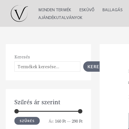
Skip
M
M
MINDEN TERMÉK
ESKÜVŐ
BALLAGÁS
to
i
a
AJÁNDÉKUTALVÁNYOK
content
n
x
á
á
r
r
Keresés
KERESÉS
Szűrés ár szerint
Ár:
160 Ft
—
290 Ft
SZŰRÉS