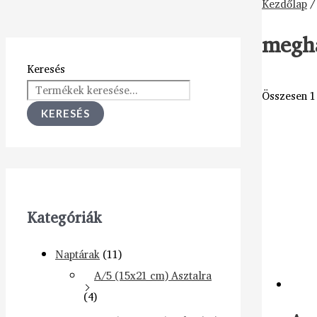
Kezdőlap
/
megha
Keresés
Összesen 1 
KERESÉS
Kategóriák
Naptárak
(11)
A/5 (15x21 cm) Asztalra
(4)