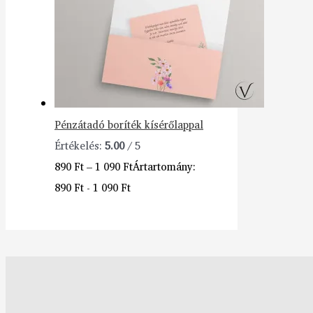
Pénzátadó boríték kísérőlappal
Értékelés:
5.00
/ 5
890
Ft
–
1 090
Ft
Ártartomány:
890 Ft - 1 090 Ft