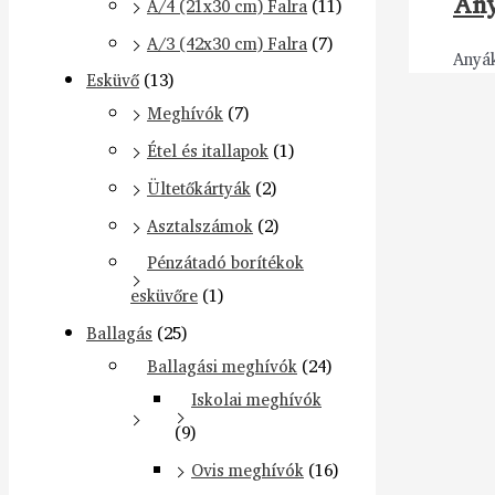
Any
A/4 (21x30 cm) Falra
(11)
A/3 (42x30 cm) Falra
(7)
Anyák
Esküvő
(13)
Meghívók
(7)
Étel és itallapok
(1)
Ültetőkártyák
(2)
Asztalszámok
(2)
Pénzátadó borítékok
esküvőre
(1)
Ballagás
(25)
Ballagási meghívók
(24)
Iskolai meghívók
(9)
Ovis meghívók
(16)