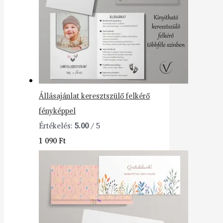
Állásajánlat keresztszülő felkérő
fényképpel
Értékelés:
5.00
/ 5
1 090
Ft