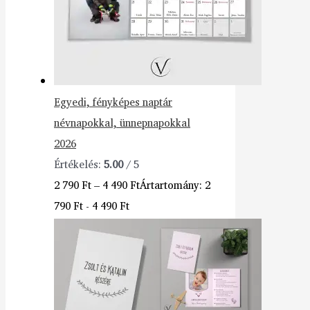
Egyedi, fényképes naptár
névnapokkal, ünnepnapokkal
2026
Értékelés:
5.00
/ 5
2 790
Ft
–
4 490
Ft
Ártartomány: 2
790 Ft - 4 490 Ft