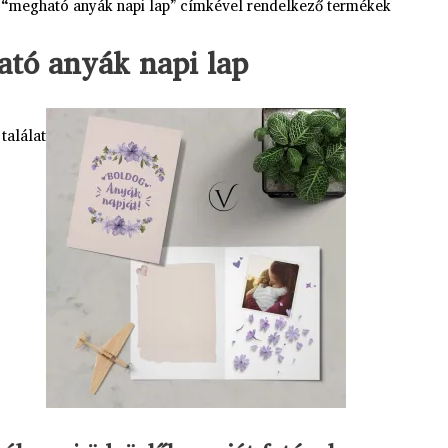
 “megható anyák napi lap” címkével rendelkező termékek
tó anyák napi lap
találat