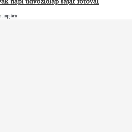
ák napi üdvözlőlap saját fotóval
 napjára