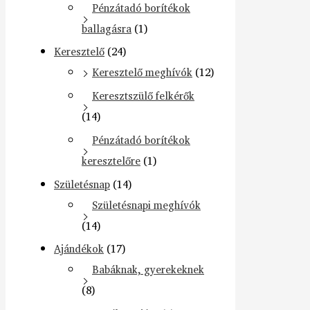
Pénzátadó borítékok
ballagásra
(1)
Keresztelő
(24)
Keresztelő meghívók
(12)
Keresztszülő felkérők
(14)
Pénzátadó borítékok
keresztelőre
(1)
Születésnap
(14)
Születésnapi meghívók
(14)
Ajándékok
(17)
Babáknak, gyerekeknek
(8)