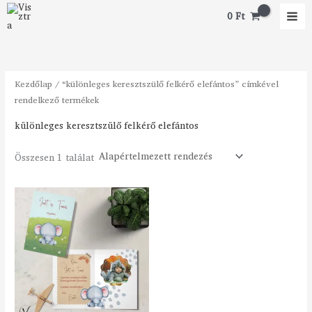
Skip
0
Ft
to
content
Kezdőlap
/ “különleges keresztszülő felkérő elefántos” címkével
rendelkező termékek
különleges keresztszülő felkérő elefántos
Összesen 1 találat