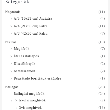
Kategóriák
Naptárak
(11)
A/5 (15x21 cm) Asztalra
(4)
A/4 (21x30 cm) Falra
(11)
A/3 (42x30 cm) Falra
(7)
Esküvő
(13)
Meghívók
(7)
Étel és itallapok
(1)
Ültetőkártyák
(2)
Asztalszámok
(2)
Pénzátadó borítékok esküvőre
(1)
Ballagás
(25)
Ballagási meghívók
(24)
Iskolai meghívók
(9)
Ovis meghívók
(16)