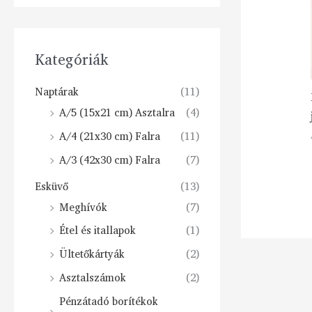
Kategóriák
Naptárak
(11)
A/5 (15x21 cm) Asztalra
(4)
A/4 (21x30 cm) Falra
(11)
A/3 (42x30 cm) Falra
(7)
Esküvő
(13)
Meghívók
(7)
Étel és itallapok
(1)
Ültetőkártyák
(2)
Asztalszámok
(2)
Pénzátadó borítékok