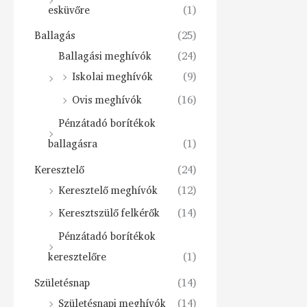
esküvőre
(1)
Ballagás
(25)
Ballagási meghívók
(24)
Iskolai meghívók
(9)
Ovis meghívók
(16)
Pénzátadó borítékok
ballagásra
(1)
Keresztelő
(24)
Keresztelő meghívók
(12)
Keresztszülő felkérők
(14)
Pénzátadó borítékok
keresztelőre
(1)
Születésnap
(14)
Születésnapi meghívók
(14)