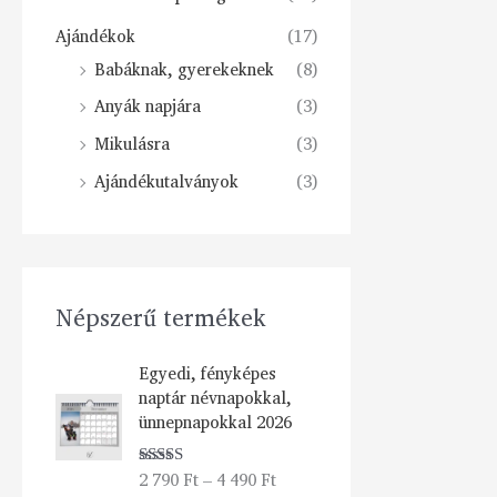
Ajándékok
(17)
Babáknak, gyerekeknek
(8)
Anyák napjára
(3)
Mikulásra
(3)
Ajándékutalványok
(3)
Népszerű termékek
Á
Egyedi, fényképes
r
naptár névnapokkal,
t
ünnepnapokkal 2026
a
r
2 790
Ft
–
4 490
Ft
Értékelés:
t
5.00
/ 5