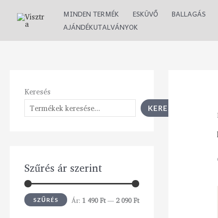
Skip
M
M
MINDEN TERMÉK
ESKÜVŐ
BALLAGÁS
to
i
a
AJÁNDÉKUTALVÁNYOK
content
n
x
á
á
r
r
Keresés
KERESÉS
Szűrés ár szerint
Ár:
1 490 Ft
—
2 090 Ft
SZŰRÉS