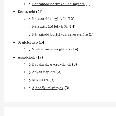
Pénzátadó borítékok ballagásra
(1)
Keresztelő
(24)
Keresztelő meghívók
(12)
Keresztszülő felkérők
(14)
Pénzátadó borítékok keresztelőre
(1)
Születésnap
(14)
Születésnapi meghívók
(14)
Ajándékok
(17)
Babáknak, gyerekeknek
(8)
Anyák napjára
(3)
Mikulásra
(3)
Ajándékutalványok
(3)