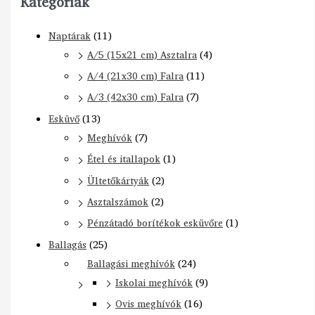
Kategóriák
Naptárak
(11)
A/5 (15x21 cm) Asztalra
(4)
A/4 (21x30 cm) Falra
(11)
A/3 (42x30 cm) Falra
(7)
Esküvő
(13)
Meghívók
(7)
Étel és itallapok
(1)
Ültetőkártyák
(2)
Asztalszámok
(2)
Pénzátadó borítékok esküvőre
(1)
Ballagás
(25)
Ballagási meghívók
(24)
Iskolai meghívók
(9)
Ovis meghívók
(16)