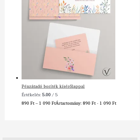
Pénzátadó boríték kísérőlappal
Értékelés:
5.00
/ 5
890
Ft
–
1 090
Ft
Ártartomány: 890 Ft - 1 090 Ft