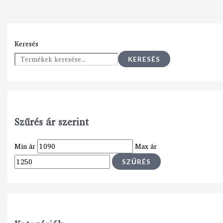
Keresés
KERESÉS
Szűrés ár szerint
Min ár
Max ár
SZŰRÉS