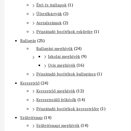
Étel és itallapok
(1)
Ültetőkártyák
(2)
Asztalszámok
(2)
Pénzátadó borítékok esküvőre
(1)
Ballagás
(25)
Ballagási meghívók
(24)
Iskolai meghívók
(9)
Ovis meghívók
(16)
Pénzátadó borítékok ballagásra
(1)
Keresztelő
(24)
Keresztelő meghívók
(12)
Keresztszülő felkérők
(14)
Pénzátadó borítékok keresztelőre
(1)
Születésnap
(14)
Születésnapi meghívók
(14)