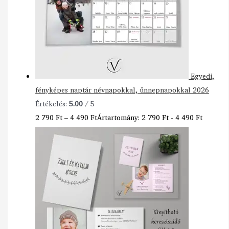
Egyedi,
fényképes naptár névnapokkal, ünnepnapokkal 2026
Értékelés:
5.00
/ 5
2 790
Ft
–
4 490
Ft
Ártartomány: 2 790 Ft - 4 490 Ft