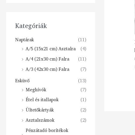
Kategóriák
Naptárak
(11)
A/5 (15x21 cm) Asztalra
(4)
A/4 (21x30 cm) Falra
(11)
A/3 (42x30 cm) Falra
(7)
Esküvő
(13)
Meghívók
(7)
Étel és itallapok
(1)
Ültetőkártyák
(2)
Asztalszámok
(2)
Pénzátadó borítékok