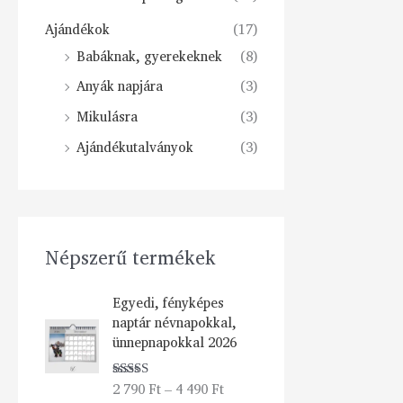
Ajándékok
(17)
Babáknak, gyerekeknek
(8)
Anyák napjára
(3)
Mikulásra
(3)
Ajándékutalványok
(3)
Népszerű termékek
Á
Egyedi, fényképes
r
naptár névnapokkal,
t
ünnepnapokkal 2026
a
r
2 790
Ft
–
4 490
Ft
Értékelés:
t
5.00
/ 5