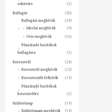
esküvőre
(1)
Ballagás
(25)
Ballagási meghívók
(24)
Iskolai meghívók
(9)
Ovis meghívók
(16)
Pénzátadó borítékok
ballagásra
(1)
Keresztelő
(24)
Keresztelő meghívók
(12)
Keresztszülő felkérők
(14)
Pénzátadó borítékok
keresztelőre
(1)
Születésnap
(14)
Születésnapi meghívók
(14)