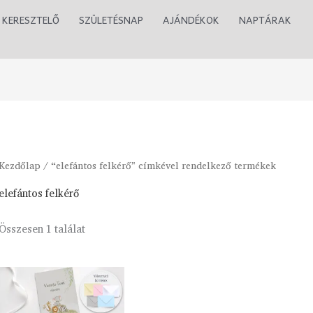
KERESZTELŐ
SZÜLETÉSNAP
AJÁNDÉKOK
NAPTÁRAK
Kezdőlap
/ “elefántos felkérő” címkével rendelkező termékek
elefántos felkérő
Összesen 1 találat