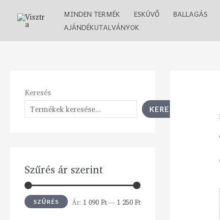
Skip
M
M
MINDEN TERMÉK
ESKÜVŐ
BALLAGÁS
to
i
a
AJÁNDÉKUTALVÁNYOK
content
n
x
á
á
r
r
Keresés
KERESÉS
Szűrés ár szerint
Ár:
1 090 Ft
—
1 250 Ft
SZŰRÉS