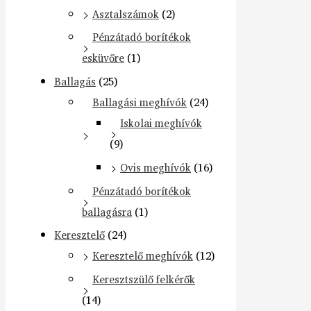
Asztalszámok
(2)
Pénzátadó borítékok
esküvőre
(1)
Ballagás
(25)
Ballagási meghívók
(24)
Iskolai meghívók
(9)
Ovis meghívók
(16)
Pénzátadó borítékok
ballagásra
(1)
Keresztelő
(24)
Keresztelő meghívók
(12)
Keresztszülő felkérők
(14)