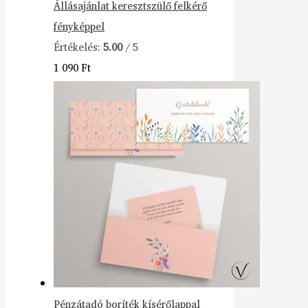
Állásajánlat keresztszülő felkérő
fényképpel
Értékelés:
5.00
/ 5
1 090
Ft
Pénzátadó boríték kísérőlappal