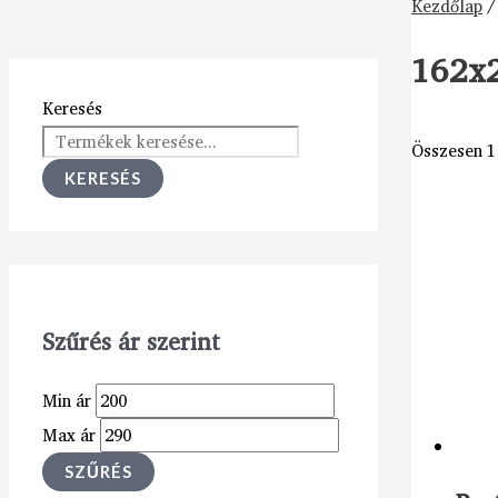
Kezdőlap
/
162x
Keresés
Összesen 1 
KERESÉS
Szűrés ár szerint
Min ár
Max ár
SZŰRÉS