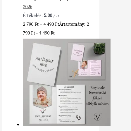
2026
Értékelés:
5.00
/ 5
2 790
Ft
–
4 490
Ft
Ártartomány: 2
790 Ft - 4 490 Ft