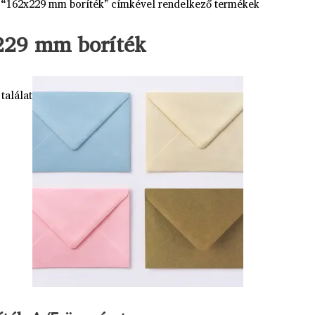
 “162x229 mm boríték” címkével rendelkező termékek
229 mm boríték
találat