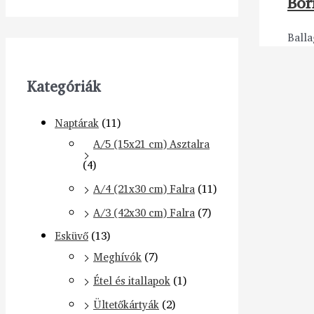
Bor
Balla
Kategóriák
Naptárak
(11)
A/5 (15x21 cm) Asztalra
(4)
A/4 (21x30 cm) Falra
(11)
A/3 (42x30 cm) Falra
(7)
Esküvő
(13)
Meghívók
(7)
Étel és itallapok
(1)
Ültetőkártyák
(2)