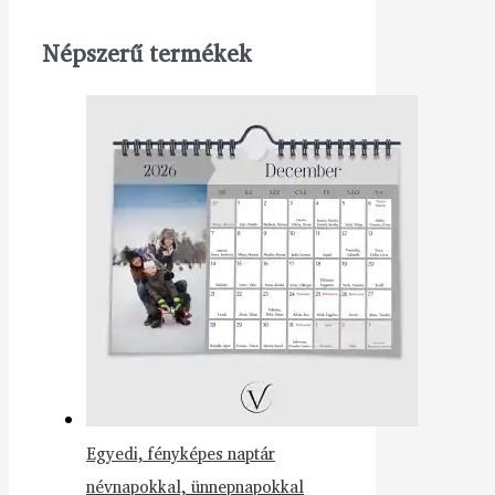
Népszerű termékek
Egyedi, fényképes naptár
névnapokkal, ünnepnapokkal