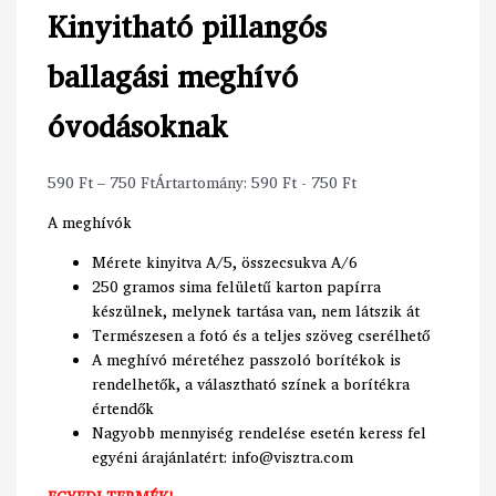
Kinyitható pillangós
ballagási meghívó
óvodásoknak
590
Ft
–
750
Ft
Ártartomány: 590 Ft - 750 Ft
A meghívók
Mérete kinyitva A/5, összecsukva A/6
250 gramos sima felületű karton papírra
készülnek, melynek tartása van, nem látszik át
Természesen a fotó és a teljes szöveg cserélhető
A meghívó méretéhez passzoló borítékok is
rendelhetők, a választható színek a borítékra
értendők
Nagyobb mennyiség rendelése esetén keress fel
egyéni árajánlatért: info@visztra.com