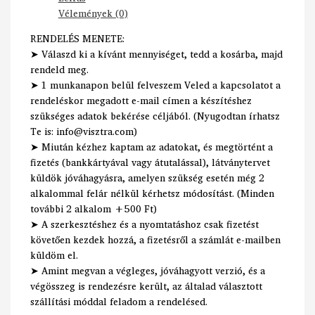
Vélemények (0)
RENDELÉS MENETE:
➤ Válaszd ki a kívánt mennyiséget, tedd a kosárba, majd
rendeld meg.
➤ 1 munkanapon belül felveszem Veled a kapcsolatot a
rendeléskor megadott e-mail címen a készítéshez
szükséges adatok bekérése céljából. (Nyugodtan írhatsz
Te is: info@visztra.com)
➤ Miután kézhez kaptam az adatokat, és megtörtént a
fizetés (bankkártyával vagy átutalással), látványtervet
küldök jóváhagyásra, amelyen szükség esetén még 2
alkalommal felár nélkül kérhetsz módosítást. (Minden
további 2 alkalom +500 Ft)
➤ A szerkesztéshez és a nyomtatáshoz csak fizetést
követően kezdek hozzá, a fizetésről a számlát e-mailben
küldöm el.
➤ Amint megvan a végleges, jóváhagyott verzió, és a
végösszeg is rendezésre került, az általad választott
szállítási móddal feladom a rendelésed.