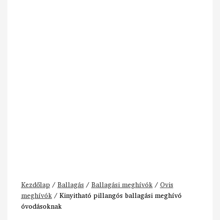
Kezdőlap
/
Ballagás
/
Ballagási meghívók
/
Ovis
meghívók
/ Kinyitható pillangós ballagási meghívó
óvodásoknak