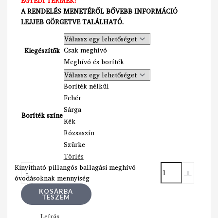
EGYEDI TERMÉK!
A RENDELÉS MENETÉRŐL BŐVEBB INFORMÁCIÓ
LEJJEB GÖRGETVE TALÁLHATÓ.
Csak meghívó
Kiegészítők
Meghívó és boríték
Boríték nélkül
Fehér
Sárga
Boríték színe
Kék
Rózsaszín
Szürke
Törlés
Kinyitható pillangós ballagási meghívó
-
+
óvodásoknak mennyiség
KOSÁRBA
TESZEM
Leírás