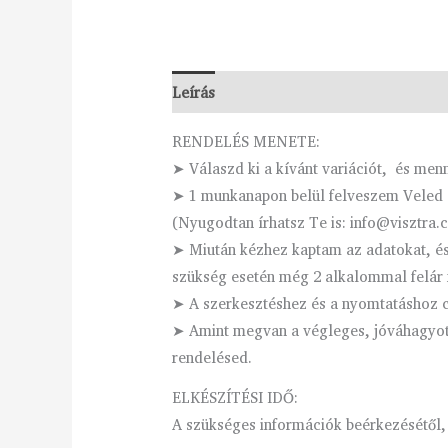
Leírás
További információk
Vélemén
RENDELÉS MENETE:
➤ Válaszd ki a kívánt variációt, és men
➤ 1 munkanapon belül felveszem Veled a
(Nyugodtan írhatsz Te is: info@visztra.
➤ Miután kézhez kaptam az adatokat, és 
szükség esetén még 2 alkalommal felár 
➤ A szerkesztéshez és a nyomtatáshoz cs
➤ Amint megvan a végleges, jóváhagyott 
rendelésed.
ELKÉSZÍTÉSI IDŐ:
A szükséges információk beérkezésétől,