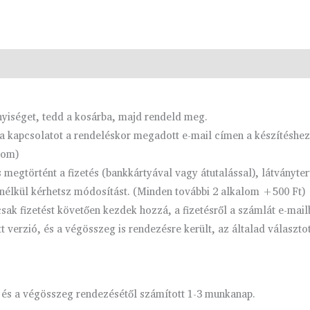
yek (0)
nyiséget, tedd a kosárba, majd rendeld meg.
 kapcsolatot a rendeléskor megadott e-mail címen a készítéshez
com)
megtörtént a fizetés (bankkártyával vagy átutalással), látványt
nélkül kérhetsz módosítást. (Minden további 2 alkalom +500 Ft)
ak fizetést követően kezdek hozzá, a fizetésről a számlát e-mail
verzió, és a végösszeg is rendezésre került, az általad választo
 és a végösszeg rendezésétől számított 1-3 munkanap.