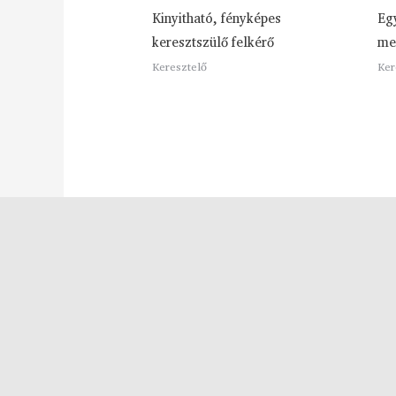
Kinyitható, fényképes
Eg
keresztszülő felkérő
me
Keresztelő
Ker