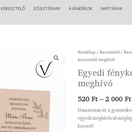
KERESZTELŐ
SZÜLETÉSNAP
AJÁNDÉKOK
NAPTÁRAK
Egyedi
Kezdőlap
/
Keresztelő
/
Ker
keresztelő meghívó
fényképes
keresztelő
Egyedi fényké
meghívó
meghívó
mennyiség
520
Ft
–
2 000
Ft
Hamarosan itt a gyermeked
egyedi meghívóval meglepni
keresel!