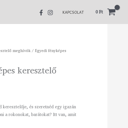
2
0
Ft
KAPCSOLAT
000 Ft
esztelő meghívók
Ártartomány:
/ Egyedi fényképes
520 Ft
pes keresztelő
-
2
000 Ft
 keresztelője, és szeretnéd egy igazán
 a rokonokat, barátokat? Itt van, amit