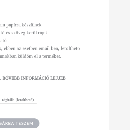
m papírra készülnek
otó és szöveg kerül rájuk
ható
is, ebben az esetben email-ben, letölthető
mokban küldöm el a terméket.
 BŐVEBB INFORMÁCIÓ LEJJEB
Digitális (letölthető)
SÁRBA TESZEM