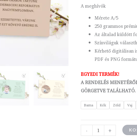
A meghívók
Mérete A/5
250 grammos prémiu
Az általad küldött f
Színviláguk választ
Kérhető digitálisan 
PDF és PNG formátu
EGYEDI TERMÉK!
A RENDELÉS MENETÉRŐL
GÖRGETVE TALÁLHATÓ.
Barna
Kék
Zöld
Vaj
-
+
KO